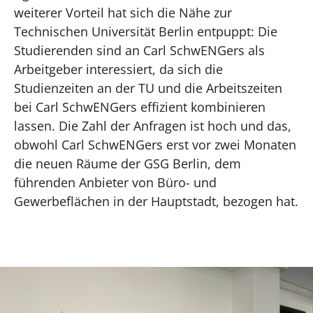
weiterer Vorteil hat sich die Nähe zur
T
echnischen Universität
Berlin entpuppt: Die
Studierenden sind an Carl
SchwENGers
als
Arbeitgeber interessiert, da sich die
Studienzeiten an der TU und die Arbeitszeiten
bei Carl
SchwENGers
effizient kombinieren
lassen. Die Zahl der Anfragen ist hoch und das,
obwohl Carl
SchwENGers
erst vor zwei Monaten
die neuen Räume
der GSG Berli
n
, dem
führenden Anbieter von Büro- und
Gewe
r
beflächen
in
der Hauptstadt
,
bezog
en hat
.