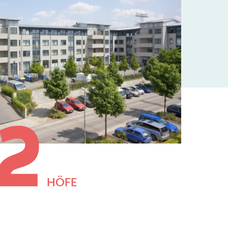
2
HÖFE