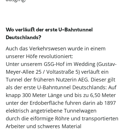
Wo verläuft der erste U-Bahntunnel
Deutschlands?
Auch das Verkehrswesen wurde in einem
unserer Höfe revolutioniert:
Unter
unser
em
GSG-Hof im Wedding
(
Gustav-
Meyer-Allee 25
/
Voltastraße 5
)
verläuft ein
Tunnel de
r
früheren Nutzer
in
AEG. Dieser gilt
als der erste U-Bahntunnel Deutschlands:
Auf
k
napp
300 Meter
Lä
ng
e
und bis zu 6,50 Meter
unter der
Erdo
berfläche
fuhren darin
ab
1897
elektrisch angetriebene Tunnelwagen
durch
di
e
eiförmige Röhre und transportierten
Arbeiter und schweres Material