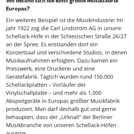
Wo befand sich die
einst
größte Musikfabrik
Europas?
Ein weiteres Beispiel ist die Musikindustrie: Im
Jahr 1922 zog die Carl Lindström AG in unsere
Schellack-Höfe in der Schlesische
n
Straße 26/27
an der Spree. Es entstanden dort ein
Konzertsaal und verschiedene Studios
, in denen
Musikaufnahmen erfolgten
. Dazu kamen ein
Presswerk, eine Druckerei und eine
Gerätefabrik. Täglich wurden rund 150.000
Schellackplatten – Vorläufer der
Vinylschallplatte – und
mehr als
1.000
Abspielgeräte
in Europas
größter Musikfabrik
produziert. Man darf deshalb gut und gerne
behaupten, dass der
„
Urknall
“
der Berliner
Musikbranche von unseren Schellack-Höfen
ausging.