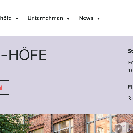
höfe
Unternehmen
News
R-HÖFE
S
Fo
1
F
3