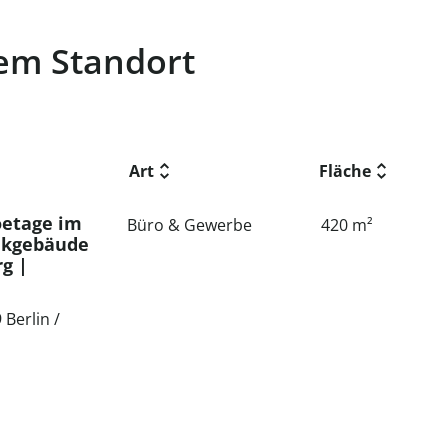
sem Standort
Art
Fläche
roetage im
Büro & Gewerbe
420 m²
rikgebäude
rg |
 Berlin /