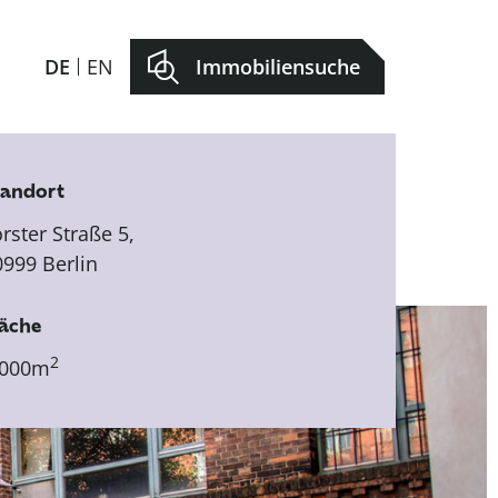
DE
EN
Immobiliensuche
tandort
rster Straße 5,
0999 Berlin
läche
2
.000m