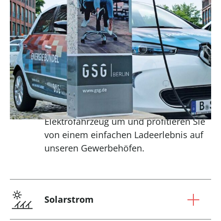
noch flexibler in Ihrem Alltag und
müssen sich keine Gedanken um
Lademöglichkeiten machen. Werden Sie
Teil unserer Gemeinschaft und
profitieren Sie von den Vorteilen, die
Ihnen unsere Elektro-Ladesäulen auf
einer wachsenden Anzahl unserer
Gewerbehöfe bieten. Oder steigen Sie
als Mieter der GSG Berlin auf ein
Elektrofahrzeug um und profitieren Sie
von einem einfachen Ladeerlebnis auf
unseren Gewerbehöfen.
Solarstrom