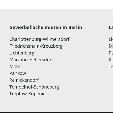
Gewerbefläche mieten in Berlin
L
Charlottenburg-Wilmersdorf
L
Friedrichshain-Kreuzberg
M
Lichtenberg
P
Marzahn-Hellersdorf
R
Mitte
T
Pankow
Reinickendorf
Tempelhof-Schöneberg
Treptow-Köpenick