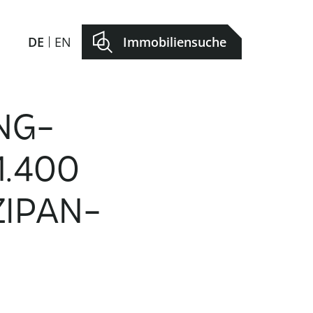
DE
EN
Immobiliensuche
NG-
1.400
IPAN-