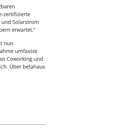
zbaren
zertifizierte
r und Solarstrom
ern erwartet.“
st nun
bnahme umfasste
n an Coworking und
ich. Über betahaus