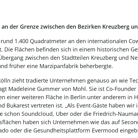
 an der Grenze zwischen den Bezirken Kreuzberg un
 rund 1.400 Quadratmeter an den internationalen Co
t. Die Flächen befinden sich in einem historischen 
Übergang zwischen den Stadtteilen Kreuzberg und Neu
und früher eine Marzipanfabrik beherbergte.
zkölln zieht tradierte Unternehmen genauso an wie T
 sagt Madeleine Gummer von Mohl. Sie ist Co-Founde
n einer weiteren Fläche in Berlin unter anderem in
d Bukarest vertreten ist. „Als Event-Gäste haben wir 
e schon Soundcloud, Uber oder die Friedrich-Nauman
tsflächen haben sich Unternehmen wie das auf Seco
rcado oder die Gesundheitsplattform Evermood eingeb