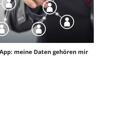
gehören mir
Hofnetz: Entwicklung
Glasfaserausbau auf 