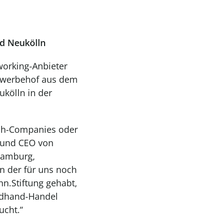
d Neukölln
working-Anbieter
Gewerbehof aus dem
kölln in der
ech-Companies oder
r und CEO von
 Hamburg,
in der für uns noch
n.Stiftung gehabt,
ndhand-Handel
ucht.“