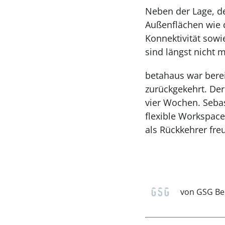
Neben der Lage, d
Außenflächen wie d
Konnektivität sowi
sind längst nicht
betahaus war berei
zurückgekehrt. Der
vier Wochen. Sebas
flexible Workspac
als Rückkehrer fre
von GSG Ber