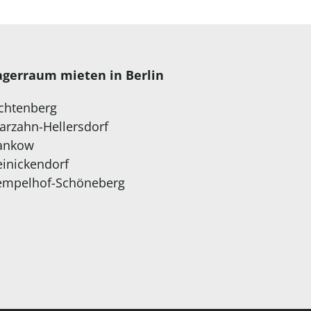
agerraum mieten in Berlin
ichtenberg
arzahn-Hellersdorf
ankow
einickendorf
empelhof-Schöneberg