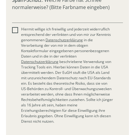
Spam-Schutz
Spam-Schutz: Welche Farbe hat Schnee
normalerweise? (Bitte Farbname eingeben)
Hiermit willige ich freiwillig und jederzeit widerruflich
entsprechend der verlinkten und von mir zur Kenntnis
genommenen
Datenschutzerklärung
in die
Verarbeitung der von mir in dem obigen
Kontaktformular eingegebenen personenbezogenen
Daten und in die in der verlinkten
Datenschutzerklärung
beschriebene Verwendung von
Tracking Tools ein. Hierbei können Daten in die USA
übermittelt werden. Der EuGH stuft die USA als Land
mit unzureichendem Datenschutz nach EU-Standards
ein. Es besteht das theoretische Risiko, dass sie von
US-Behörden zu Kontroll- und Überwachungszwecken
verarbeitet werden, ohne dass Ihnen möglicherweise
Rechtsbehelfsmöglichkeiten zustehen. Sollte ich jünger
als 16 Jahre alt sein, haben meine
Erziehungsberechtigten für diese Einwilligung ihre
Erlaubnis gegeben. Ohne Einwilligung kann ich diesen
Dienst nicht nutzen.