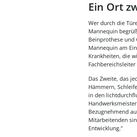
Ein Ort 
Wer durch die Tür
Mannequin begrüßt
Beinprothese und O
Mannequin am Einga
Krankheiten, die w
Fachbereichsleiter
Das Zweite, das je
Hämmern, Schleife
in den lichtdurchf
Handwerksmeister d
Bezugnehmend auf A
Mitarbeitenden sin
Entwicklung.“