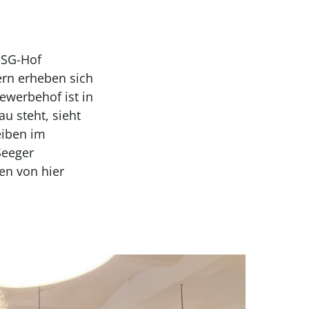
GSG-Hof
ern erheben sich
ewerbehof ist in
u steht, sieht
eiben im
Seeger
en von hier