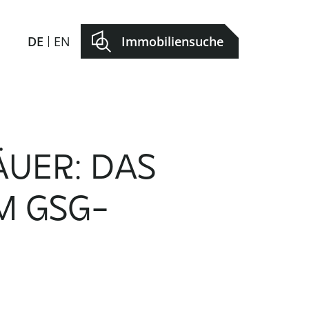
DE
EN
Immobiliensuche
UER: DAS
M GSG-